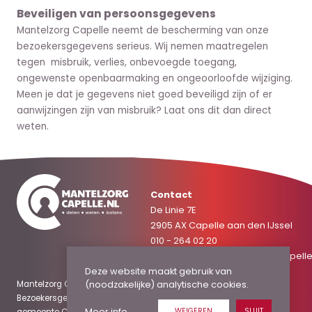
Beveiligen van persoonsgegevens
Mantelzorg Capelle neemt de bescherming van onze
bezoekersgegevens serieus. Wij nemen maatregelen
tegen misbruik, verlies, onbevoegde toegang,
ongewenste openbaarmaking en ongeoorloofde wijziging.
Meen je dat je gegevens niet goed beveiligd zijn of er
aanwijzingen zijn van misbruik? Laat ons dit dan direct
weten.
Contact
De Linie 7E
2905 AX Capelle aan den IJssel
010 - 264 02 20
mantelzorgcapelle@welzijncapelle
Deze website maakt gebruik van
(noodzakelijke) analytische cookies.
Mantelzorg Capelle is onderdeel van Welzijn Capelle.
Bezoekersgegevens delen wij alleen mét toestemming met de
Meer info
WEIGEREN
SLUIT
gemeente Capelle, voor slechts een paar specifieke doelen.