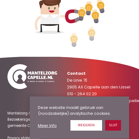
Contact
De Linie 7E
2905 AX Capelle aan den IJssel
010 - 264 02 20
mantelzorgcapelle@welzijncapelle
Deze website maakt gebruik van
(noodzakelijke) analytische cookies.
Mantelzorg Capelle is onderdeel van Welzijn Capelle.
Bezoekersgegevens delen wij alleen mét toestemming met de
Meer info
WEIGEREN
SLUIT
gemeente Capelle, voor slechts een paar specifieke doelen.
Privacy statement